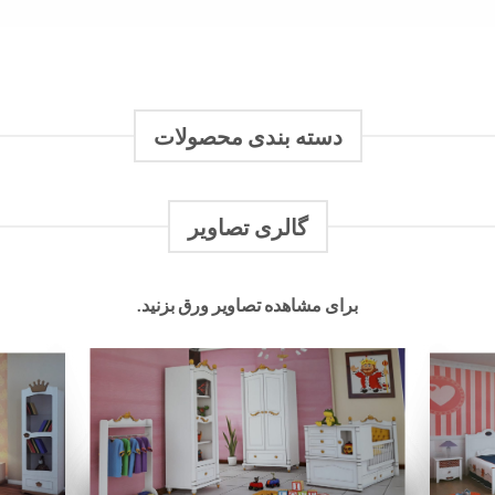
پورشه آیکون
 ماشینی ارائه شده شرکت
مه‌ای، سبز فسفری، قرمز،
 و…