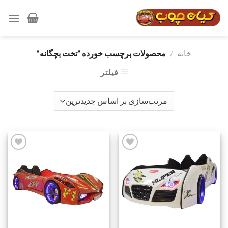
رش
ه
حتوا
خانه
/
محصولات برچسب خورده “تخت بچگانه”
فیلتر
افزودن
افزودن
به
به
علاقه
علاقه
مندی
مندی
ها
ها