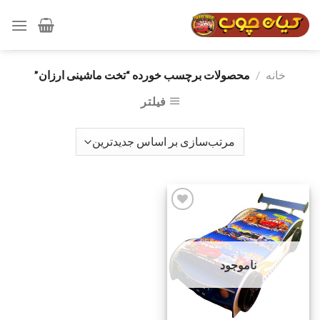
رش
ه
حتوا
خانه
/
محصولات برچسب خورده “تخت ماشینی ارزان”
فیلتر
افزودن
به
ناموجود
علاقه
مندی
ها