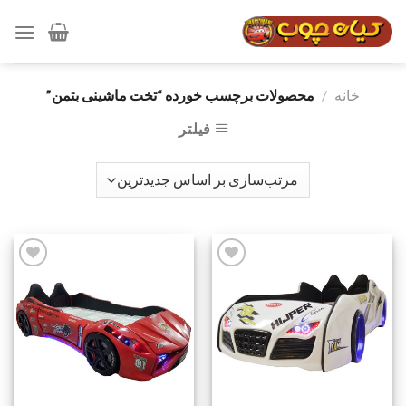
رش
ه
حتوا
خانه
/
محصولات برچسب خورده “تخت ماشینی بتمن”
فیلتر
افزودن
افزودن
به
به
علاقه
علاقه
مندی
مندی
ها
ها