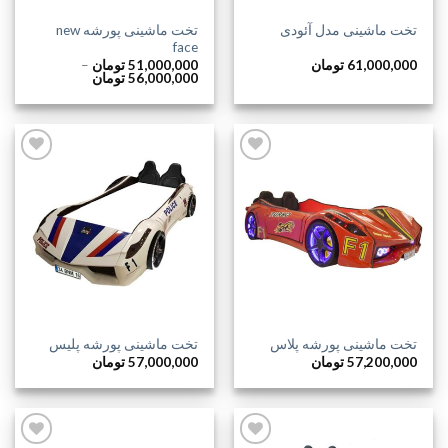
تخت ماشینی پورشه new
تخت ماشینی مدل آئودی
face
61,000,000
تومان
51,000,000
تومان
–
محدوده
56,000,000
تومان
قیمت:
51,000,000 
تا
56,000,000 تومان
افزودن
افزودن
به
به
علاقه
علاقه
مندی
مندی
ها
ها
تخت ماشینی پورشه پلاس
تخت ماشینی پورشه پلیس
57,200,000
تومان
57,000,000
تومان