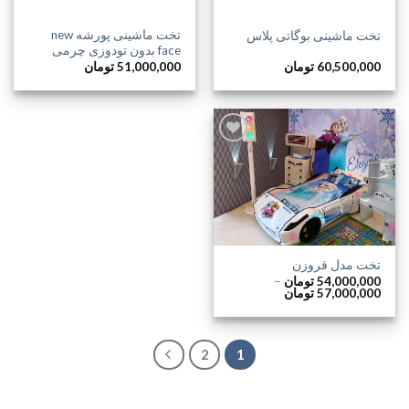
تخت ماشینی پورشه new
تخت ماشینی بوگاتی پلاس
face بدون تودوزی چرمی
60,500,000
تومان
51,000,000
تومان
افزودن
به
علاقه
مندی
ها
تخت مدل فروزن
54,000,000
تومان
–
محدوده
57,000,000
تومان
قیمت:
54,000,000 تومان
تا
57,000,000 تومان
2
1