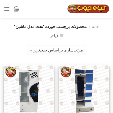
رش
ه
حتوا
خانه
/
محصولات برچسب خورده “تخت مدل ماشين”
فیلتر
افزودن
افزودن
به
به
علاقه
علاقه
مندی
مندی
ها
ها