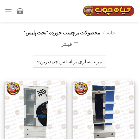
رش
ه
حتوا
خانه
/
محصولات برچسب خورده “تخت پليس”
فیلتر
افزودن
افزودن
به
به
علاقه
علاقه
مندی
مندی
ها
ها