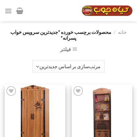
رش
ه
حتوا
خانه
/
محصولات برچسب خورده “جدیدترین سرویس خواب
پسرانه”
فیلتر
افزودن
افزودن
به
به
علاقه
علاقه
مندی
مندی
ها
ها