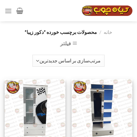
رش
ه
حتوا
خانه
/
محصولات برچسب خورده “دکور زيبا”
فیلتر
افزودن
افزودن
به
به
علاقه
علاقه
مندی
مندی
ها
ها