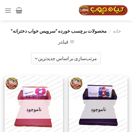
رش
ه
حتوا
خانه
/
محصولات برچسب خورده “سرویس خواب دخترانه”
فیلتر
افزودن
افزودن
به
به
ناموجود
ناموجود
علاقه
علاقه
مندی
مندی
ها
ها