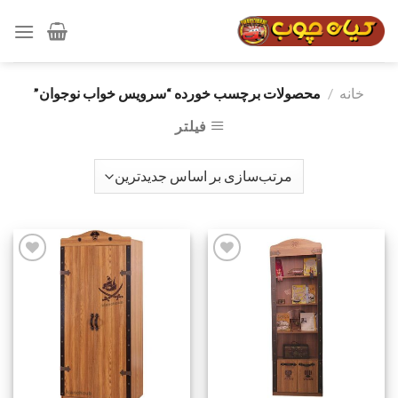
رش
ه
حتوا
خانه
/
محصولات برچسب خورده “سرویس خواب نوجوان”
فیلتر
افزودن
افزودن
به
به
علاقه
علاقه
مندی
مندی
ها
ها