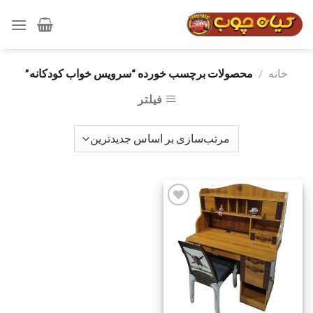
رش
ه
حتوا
خانه
/
محصولات برچسب خورده “سرویس خواب کودکانه”
فیلتر
افزودن
به
علاقه
مندی
ها