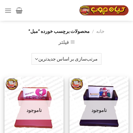
رش
ه
حتوا
خانه
/
محصولات برچسب خورده “مبل”
فیلتر
افزودن
افزودن
به
به
ناموجود
ناموجود
علاقه
علاقه
مندی
مندی
ها
ها