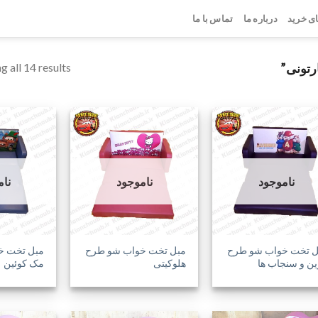
ی خرید
درباره ما
تماس با ما
g all 14 results
تونی”
افزودن
افزودن
ناموجود
ناموجود
نا
به
به
علاقه
علاقه
مندی
مندی
ها
ها
ل تخت خواب شو طرح
مبل تخت خواب شو طرح
مبل تخت خ
ین و سنجاب ها
هلوکیتی
مک کوئین