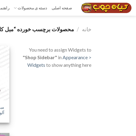
رش
صفحه اصلی
دسته ی محصولات
راهنما
ه
حتوا
خانه
/
محصولات برچسب خورده “مبل کار
You need to assign Widgets to
"Shop Sidebar"
in
Appearance >
Widgets
to show anything here
مب
آلو