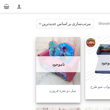
Showin
افزودن
افزودن
موجود
به
به
ناموجود
علاقه
علاقه
مندی
مندی
ها
ها
واب شو طرح
مبل دو نفره فروزن