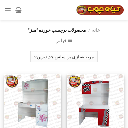
رش
ه
حتوا
خانه
/
محصولات برچسب خورده “میز”
فیلتر
افزودن
افزودن
به
به
علاقه
علاقه
مندی
مندی
ها
ها