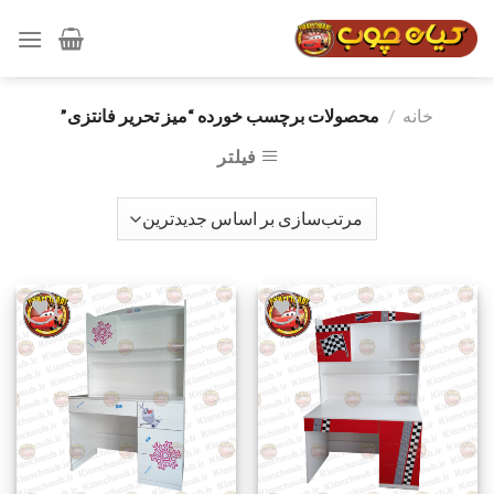
رش
ه
حتوا
خانه
/
محصولات برچسب خورده “میز تحریر فانتزی”
فیلتر
افزودن
افزودن
به
به
علاقه
علاقه
مندی
مندی
ها
ها