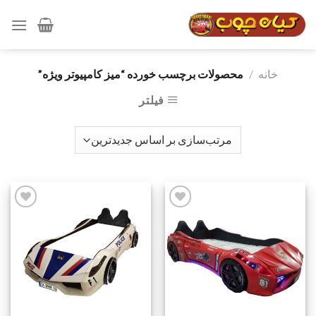
رش
ه
حتوا
خانه
/
محصولات برچسب خورده “میز کامپیوتر ویژه”
فیلتر
افزودن
افزودن
به
به
علاقه
علاقه
مندی
مندی
ها
ها