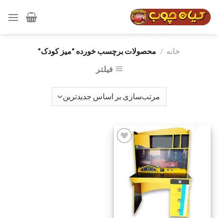
رش
ه
حتوا
خانه
/
محصولات برچسب خورده “میز کودک”
فیلتر
افزودن
به
علاقه
مندی
ها