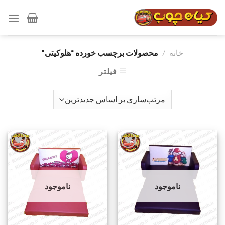
رش
ه
حتوا
خانه
/
محصولات برچسب خورده “هلوکیتی”
فیلتر
افزودن
افزودن
به
به
ناموجود
ناموجود
علاقه
علاقه
مندی
مندی
ها
ها