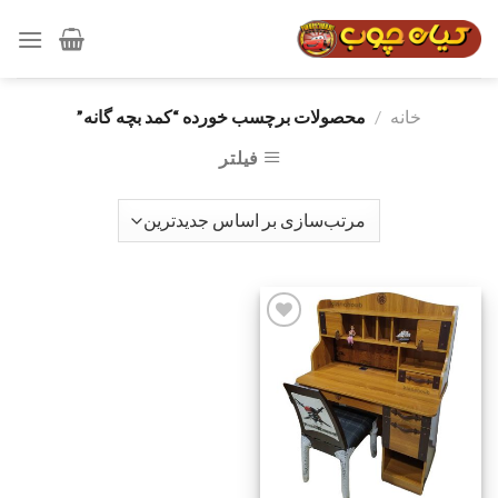
رش
ه
حتوا
خانه
/
محصولات برچسب خورده “کمد بچه گانه”
فیلتر
افزودن
به
علاقه
مندی
ها