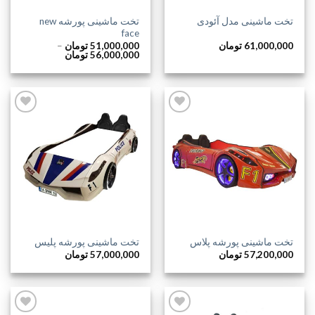
تخت ماشینی پورشه new
تخت ماشینی مدل آئودی
face
61,000,000
تومان
51,000,000
تومان
–
محدوده
56,000,000
تومان
قیمت:
51,000,000 
تا
56,000,000 تومان
افزودن
افزودن
به
به
علاقه
علاقه
مندی
مندی
ها
ها
تخت ماشینی پورشه پلاس
تخت ماشینی پورشه پلیس
57,200,000
تومان
57,000,000
تومان