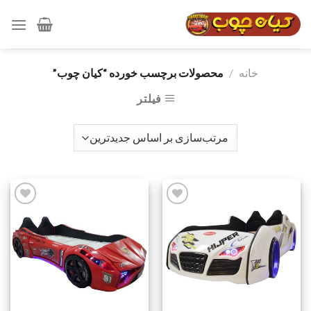
رش
ه
حتوا
خانه
/
محصولات برچسب خورده “کیان چوب”
فیلتر
افزودن
افزودن
به
به
علاقه
علاقه
مندی
مندی
ها
ها