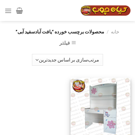
رش
ه
حتوا
خانه
/
محصولات برچسب خورده “یافت آبادسفید آبی”
فیلتر
افزودن
به
علاقه
مندی
ها