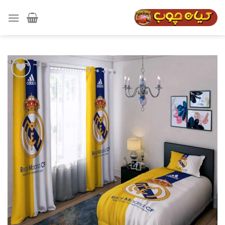
رش
ه
حتوا
افزودن
به
علاقه
مندی
ها