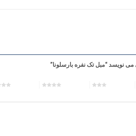
می نویسد “مبل تک نفره بارسلونا”
۳ از ۵ ستاره
۴ از ۵ ستاره
۵ از ۵ ستاره