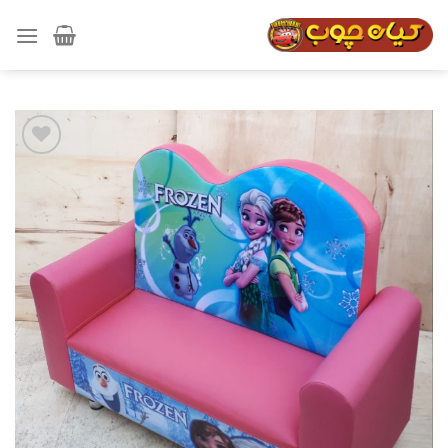
رش
ه
حتوا
افزودن
به
علاقه
مندی
ها