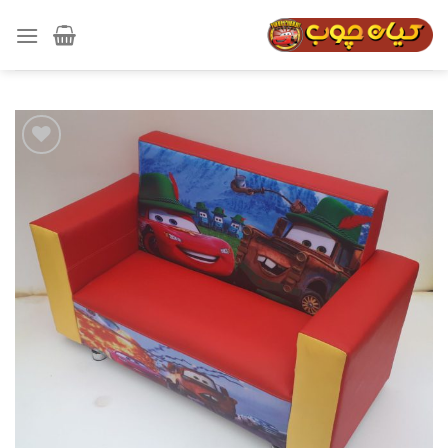
رش
ه
حتوا
افزودن
به
علاقه
مندی
ها